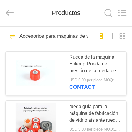
vidrio
aislante
Proveedor.
Productos
Copyright
©
2021
-
2025
INICIO
32
Luoyang
Qianjun
Accesorios para máquinas de vidrio aislante
Technology
Cuerdas de Kevlar
Co.,
Limited.
PRODUCTOS
All
Aramid
Rights
Reserved.
Rueda de la máquina
Developed
by
Enkong Rueda de
SOBRE
ECER
presión de la rueda de
NOSOTROS
apoyo Máquina de
USD 5.00 per piece MOQ:100 piezas
rectificación de vidrio de
CONTACT
cuatro lados
17
VISITA
A
rueda guía para la
mangas de Kevlar
máquina de fabricación
LA
de vidrio aislante rueda
FÁBRICA
de apoyo para el vidrio
USD 5.00 per piece MOQ:100 piezas