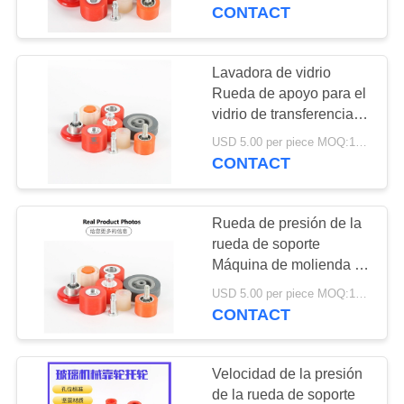
de transferencia en la
CONTACT
línea de producción de
CONTROL
vidrio aislante
DE
Lavadora de vidrio
10
CALIDAD
Rueda de apoyo para el
Retransmisión de
vidrio de transferencia
en la línea de
estado sólido
USD 5.00 per piece MOQ:100 piezas
CONTACTO
producción de vidrio
CONTACT
aislante automático
NOTICIAS
Rueda de presión de la
rueda de soporte
SOLICITAR
Máquina de molienda de
10
vidrio de cuatro lados
UNA
USD 5.00 per piece MOQ:100 piezas
El lanzador
CONTACT
COTIZACIÓN
universal
Velocidad de la presión
MAPA
de la rueda de soporte