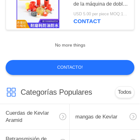
DEL
de la máquina de doble
SITIO
punta de vidrio
USD 5.00 per piece MOQ:100 piezas
CONTACT
19
PRIVACY
elementos de
POLICY
calefacción
No more things
CONTACTO!
18
Categorías Populares
Todos
Roller de silicio
fundido
Cuerdas de Kevlar
mangas de Kevlar
Aramid
Retransmisión de