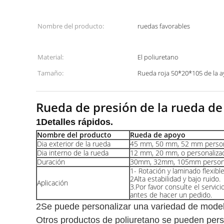
Nombre del producto:
ruedas favorables
Material:
El poliuretano
Tamaño:
Rueda roja 50*20*105 de la 
Rueda de presión de la rueda de
1Detalles rápidos.
Nombre del producto
Rueda de apoyo
Dia exterior de la rueda
45 mm, 50 mm, 52 mm person
Dia interno de la rueda
12 mm, 20 mm, o personaliza
Duración
30mm, 32mm, 105mm persona
1- Rotación y laminado flexibl
2Alta estabilidad y bajo ruido.
Aplicación
3.Por favor consulte el servici
antes de hacer un pedido.
2Se puede personalizar una variedad de mode
Otros productos de poliuretano se pueden perso