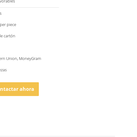
vorables
s
per piece
de cartón
tern Union, MoneyGram
ezas
ntactar ahora