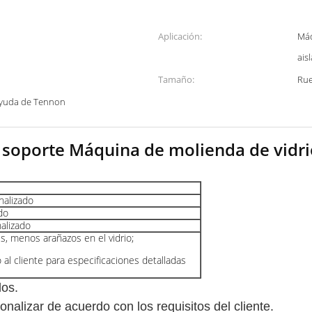
Aplicación:
Máq
ais
Tamaño:
Rue
ayuda de Tennon
 soporte Máquina de molienda de vidri
alizado
do
lizado
es, menos arañazos en el vidrio;
o al cliente para especificaciones detalladas
los.
nalizar de acuerdo con los requisitos del cliente.