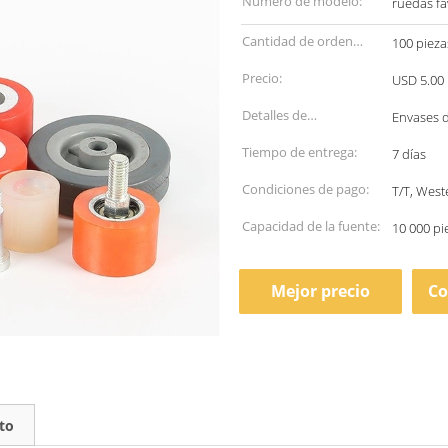
Número de modelo:
ruedas fa
Cantidad de orden
100 pieza
mínima:
Precio:
USD 5.00 
Detalles de
Envases 
empaquetado:
Tiempo de entrega:
7 días
Condiciones de pago:
T/T, Wes
Capacidad de la fuente:
10 000 pi
Mejor precio
Co
to