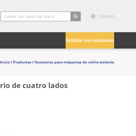
Spanish
search
Solicitar una cotización
Inicio
/
Productos
/
Accesorios para máquinas de vidrio aislante
rio de cuatro lados