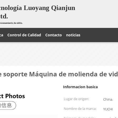
cnología Luoyang Qianjun
td.
rocesamiento de vidrio.
ca
Control de Calidad
Contacto
noticias
e soporte Máquina de molienda de vid
Informacion basica
Lugar de origen:
China.
Nombre de la marca:
YUCHI