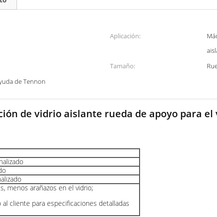
Aplicación:
Máq
ais
Tamaño:
Rue
ayuda de Tennon
ión de vidrio aislante rueda de apoyo para el v
alizado
do
lizado
es, menos arañazos en el vidrio;
o al cliente para especificaciones detalladas