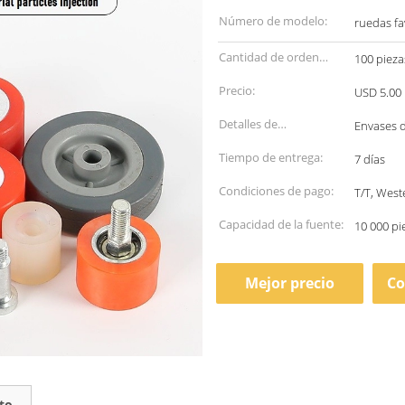
Número de modelo:
ruedas fa
Cantidad de orden
100 pieza
mínima:
Precio:
USD 5.00 
Detalles de
Envases 
empaquetado:
Tiempo de entrega:
7 días
Condiciones de pago:
T/T, West
Capacidad de la fuente:
10 000 pi
Mejor precio
Co
to