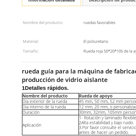
Nombre del producto:
ruedas favorables
Material:
El poliuretano
Tamaño:
Rueda roja 50*20*105 de la 
rueda guía para la máquina de fabricac
producción de vidrio aislante
1Detalles rápidos.
Nombre del producto
Rueda de apoyo
Dia exterior de la rueda
45 mm, 50 mm, 52 mm person
Dia interno de la rueda
12 mm, 20 mm, o personaliza
Duración
30mm, 32mm, 105mm persona
1- Rotación y laminado flexibl
2Alta estabilidad y bajo ruido.
Aplicación
3.Por favor consulte el servici
antes de hacer un pedido.