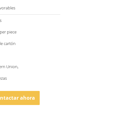
vorables
s
per piece
de cartón
ern Union,
ezas
ntactar ahora