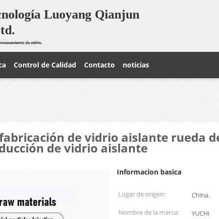
cnología Luoyang Qianjun
td.
rocesamiento de vidrio.
ca
Control de Calidad
Contacto
noticias
abricación de vidrio aislante rueda d
ducción de vidrio aislante
Informacion basica
Lugar de origen:
China.
Nombre de la marca:
YUCHI