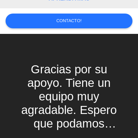
DEL
SITIO
CONTACTO!
PRIVACY
POLICY
Gracias por su
apoyo. Tiene un
equipo muy
agradable. Espero
que podamos
cooperar mucho