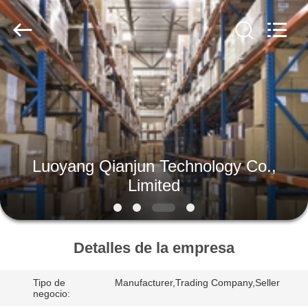
Proveedor.
Copyright
©
2021
-
2025
Luoyang
Qianjun
INICIO
Technology
Co.,
Limited.
All
Rights
PRODUCTOS
Reserved.
Developed
by
ECER
SOBRE
Luoyang Qianjun Technology Co.,
NOSOTROS
Limited
VISITA
A
Detalles de la empresa
LA
Tipo de
Manufacturer,Trading Company,Seller
FÁBRICA
negocio: