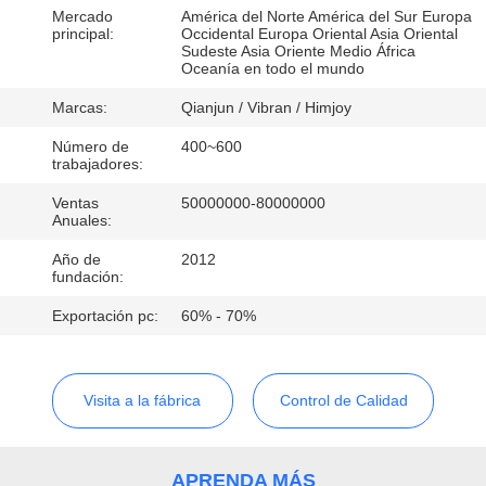
Mercado
América del Norte América del Sur Europa
principal:
Occidental Europa Oriental Asia Oriental
CONTROL
Sudeste Asia Oriente Medio África
Oceanía en todo el mundo
DE
Marcas:
Qianjun / Vibran / Himjoy
CALIDAD
Número de
400~600
trabajadores:
CONTACTO
Ventas
50000000-80000000
Anuales:
NOTICIAS
Año de
2012
fundación:
SOLICITAR
Exportación pc:
60% - 70%
UNA
COTIZACIÓN
Visita a la fábrica
Control de Calidad
MAPA
APRENDA MÁS