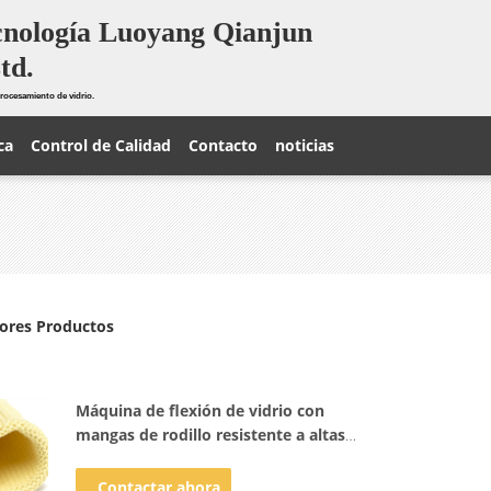
cnología Luoyang Qianjun
td.
rocesamiento de vidrio.
ca
Control de Calidad
Contacto
noticias
ores Productos
Máquina de flexión de vidrio con
mangas de rodillo resistente a altas
temperaturas tubo de mangas de
rodillo de aramida resistente a altas
Contactar ahora