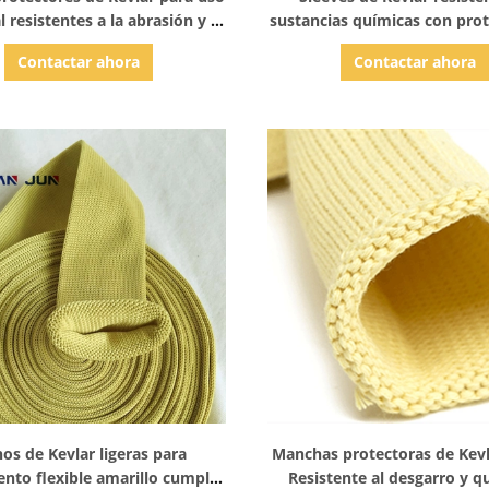
l resistentes a la abrasión y el
sustancias químicas con pro
desgarro
corte de nivel 4
Contactar ahora
Contactar ahora
Mostrar detalles
Mostrar detalles
os de Kevlar ligeras para
Manchas protectoras de Kevl
nto flexible amarillo cumple
Resistente al desgarro y q