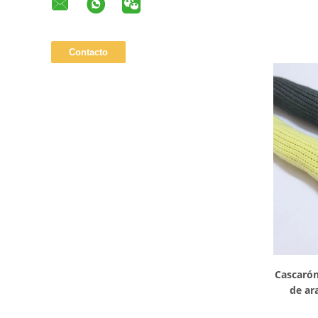
con
Cascarón
de ar
resist