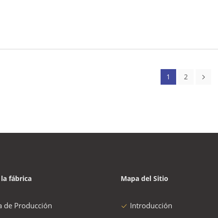
1
2
 la fábrica
Mapa del Sitio
a de Producción
Introducción