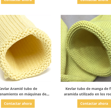
 de corte, cubierta de vidrio
vidrio resistente al desgaste 
contra frío
al fuego
Mostrar detalles
Mostrar detalles
Kevlar Aramid tubo de
Kevlar tubo de manga de f
enamiento en máquinas de
aramida utilizado en los rod
rno de vidrio templado
sección de flexión de horno 
Contactar ahora
Contactar ahora
templado