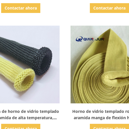
 las normas ANSI y EN388
Contactar ahora
Contactar ahora
Mostrar detalles
Mostrar detalles
 de horno de vidrio templado
Horno de vidrio templado ro
amida de alta temperatura,
aramida manga de flexión 
ente al desgaste, aislamiento
templado aislamiento tér
Contactar ahora
Contactar ahora