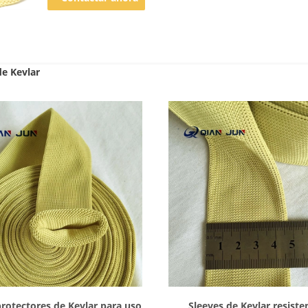
temperaturas para máquina de
templado de vidrio
e Kevlar
Mostrar detalles
Mostrar detalles
protectores de Kevlar para uso
Sleeves de Kevlar resiste