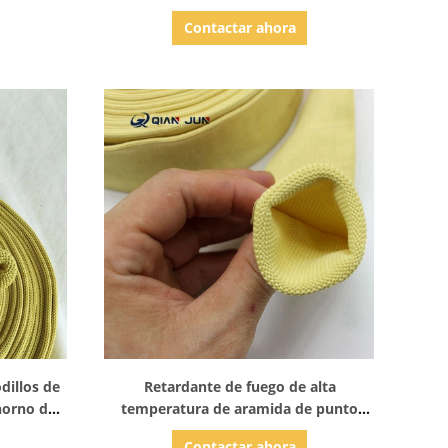
resistentes a altas temperaturas
Contactar ahora
Mangas de rodillos de aramida
Mostrar detalles
dillos de
Retardante de fuego de alta
horno de
temperatura de aramida de punto
mico de
manga 32MM horno de templado de
Contactar ahora