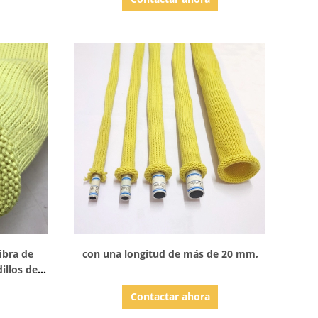
resistente
alta temperatura de fibra suave y
gruesa arami
Mostrar detalles
ibra de
con una longitud de más de 20 mm,
illos de
de vidrio
Contactar ahora