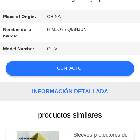
LA
FÁBRICA
Place of Origin:
CHINA
Nombre de la
HIMJOY / QIANJUN
marca:
CONTROL
Model Number:
QJ-V
DE
CALIDAD
CONTACTO!
CONTACTO
INFORMACIÓN DETALLADA
NOTICIAS
productos similares
SOLICITAR
Sleeves protectores de