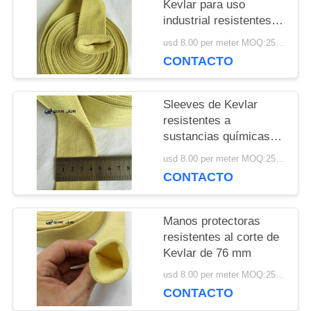
Kevlar para uso
UNA
industrial resistentes a
la abrasión y el
COTIZACIÓN
usd 8.00 per meter MOQ:25 metros
desgarro
CONTACTO
MAPA
Sleeves de Kevlar
resistentes a
DEL
sustancias químicas
con protección de corte
SITIO
usd 8.00 per meter MOQ:25 metros
de nivel 4
CONTACTO
PRIVACY
Manos protectoras
POLICY
resistentes al corte de
Kevlar de 76 mm
usd 8.00 per meter MOQ:25 metros
CONTACTO