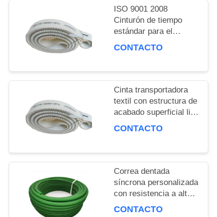
ISO 9001 2008
UNA
Cinturón de tiempo
COTIZACIÓN
estándar para el
rendimiento del marco
CONTACTO
textil
MAPA
DEL
Cinta transportadora
textil con estructura de
SITIO
acabado superficial liso
para rendimiento
CONTACTO
personalizado
PRIVACY
POLICY
Correa dentada
síncrona personalizada
con resistencia a altas
temperaturas de 60W
CONTACTO