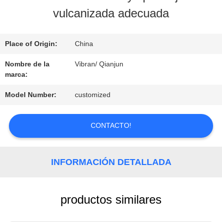
LA
vulcanizada adecuada
FÁBRICA
Place of Origin:
China
CONTROL
Nombre de la
Vibran/ Qianjun
marca:
DE
Model Number:
customized
CALIDAD
CONTACTO!
CONTACTO
INFORMACIÓN DETALLADA
NOTICIAS
productos similares
SOLICITAR