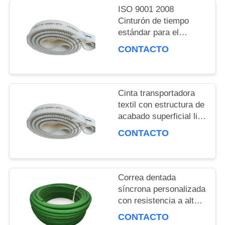
ISO 9001 2008
UNA
Cinturón de tiempo
COTIZACIÓN
estándar para el
rendimiento del marco
CONTACTO
textil
MAPA
DEL
Cinta transportadora
textil con estructura de
SITIO
acabado superficial liso
para rendimiento
CONTACTO
personalizado
PRIVACY
POLICY
Correa dentada
síncrona personalizada
con resistencia a altas
temperaturas de 60W
CONTACTO