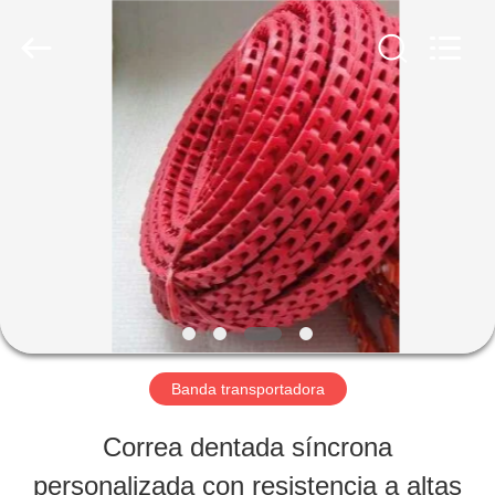
Co.,
Limited.
All
Rights
Reserved.
Developed
INICIO
by
ECER
PRODUCTOS
SOBRE
NOSOTROS
Banda transportadora
VISITA
Correa dentada síncrona
A
personalizada con resistencia a altas