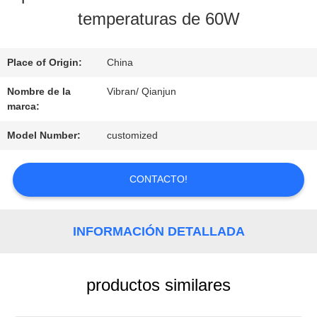
LA
temperaturas de 60W
FÁBRICA
Place of Origin:
China
CONTROL
Nombre de la
Vibran/ Qianjun
marca:
DE
Model Number:
customized
CALIDAD
CONTACTO!
CONTACTO
INFORMACIÓN DETALLADA
NOTICIAS
productos similares
SOLICITAR