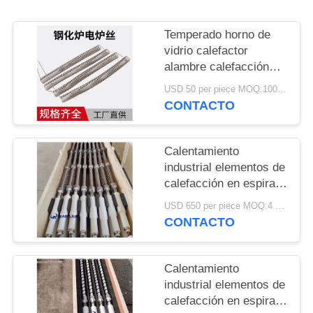
DEL
SITIO
Temperado horno de
vidrio calefactor
alambre calefacción
PRIVACY
espiral elementos de
USD 50 per piece MOQ:100 piezas
POLICY
calefacción alambre
CONTACTO
Resistencia
Calentamiento
industrial elementos de
calefacción en espiral
alambre Resistencia
USD 650 per piece MOQ:4 piezas
para horno de vidrio
CONTACTO
templado
Calentamiento
industrial elementos de
calefacción en espiral