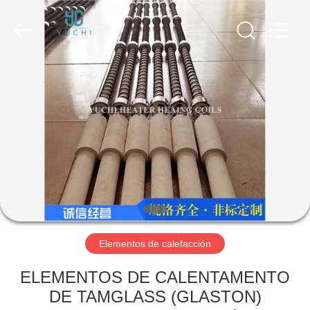
Co.,
Limited.
All
Rights
Reserved.
Developed
by
ECER
INICIO
PRODUCTOS
SOBRE
NOSOTROS
VISITA
A
Elementos de calefacción
LA
ELEMENTOS DE CALENTAMENTO
FÁBRICA
DE TAMGLASS (GLASTON)