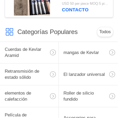
alambre Resistencia
USD 50 per piece MOQ:5 piezas
para horno de vidrio
CONTACTO
templado
Categorías Populares
Todos
Cuerdas de Kevlar
mangas de Kevlar
Aramid
Retransmisión de
El lanzador universal
estado sólido
elementos de
Roller de silicio
calefacción
fundido
Película de
Accesorios para