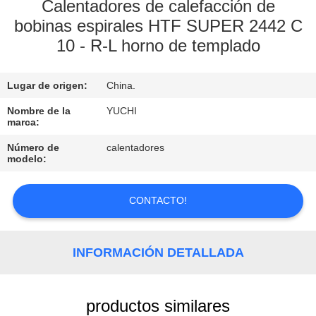
Calentadores de calefacción de
bobinas espirales HTF SUPER 2442 C
CONTROL
10 - R-L horno de templado
DE
CALIDAD
Lugar de origen:
China.
Nombre de la
YUCHI
CONTACTO
marca:
Número de
calentadores
NOTICIAS
modelo:
CONTACTO!
SOLICITAR
UNA
COTIZACIÓN
INFORMACIÓN DETALLADA
MAPA
productos similares