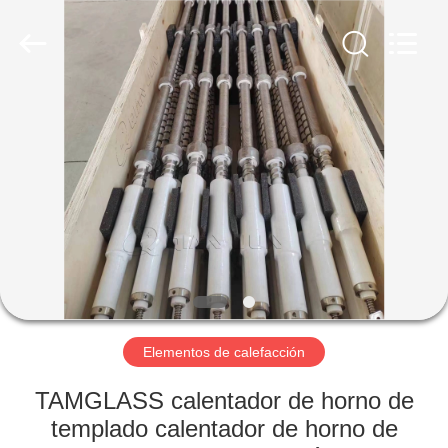
Co.,
Limited.
All
Rights
Reserved.
Developed
by
ECER
INICIO
PRODUCTOS
SOBRE
NOSOTROS
VISITA
A
Elementos de calefacción
LA
TAMGLASS calentador de horno de
FÁBRICA
templado calentador de horno de