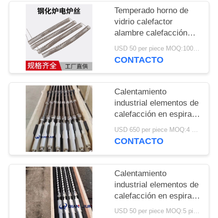
DEL
Temperado horno de
SITIO
vidrio calefactor
alambre calefacción
espiral elementos de
PRIVACY
USD 50 per piece MOQ:100 piezas
calefacción alambre
CONTACTO
POLICY
Resistencia
Calentamiento
industrial elementos de
calefacción en espiral
alambre Resistencia
USD 650 per piece MOQ:4 piezas
para horno de vidrio
CONTACTO
templado
Calentamiento
industrial elementos de
calefacción en espiral
alambre Resistencia
USD 50 per piece MOQ:5 piezas