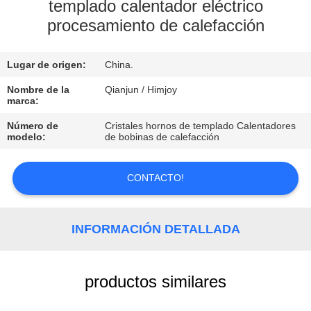
templado calentador eléctrico
procesamiento de calefacción
CONTROL
DE
Lugar de origen:
China.
CALIDAD
Nombre de la
Qianjun / Himjoy
marca:
CONTACTO
Número de
Cristales hornos de templado Calentadores
modelo:
de bobinas de calefacción
NOTICIAS
CONTACTO!
SOLICITAR
UNA
INFORMACIÓN DETALLADA
COTIZACIÓN
productos similares
MAPA