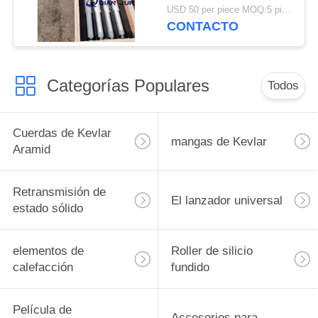
alambre Resistencia
USD 50 per piece MOQ:5 piezas
para horno de vidrio
CONTACTO
templado
Categorías Populares
Todos
Cuerdas de Kevlar
mangas de Kevlar
Aramid
Retransmisión de
El lanzador universal
estado sólido
elementos de
Roller de silicio
calefacción
fundido
Película de
Accesorios para