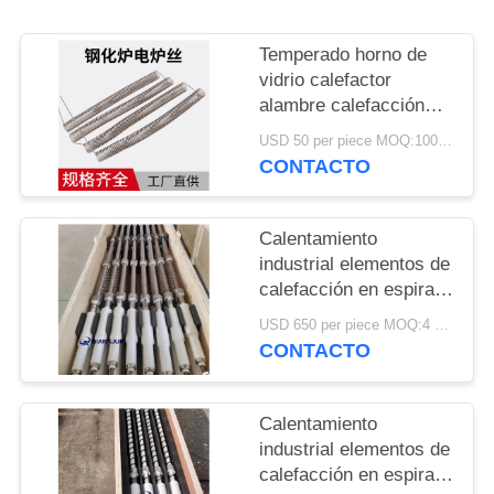
DEL
SITIO
Temperado horno de
vidrio calefactor
alambre calefacción
PRIVACY
espiral elementos de
USD 50 per piece MOQ:100 piezas
POLICY
calefacción alambre
CONTACTO
Resistencia
Calentamiento
industrial elementos de
calefacción en espiral
alambre Resistencia
USD 650 per piece MOQ:4 piezas
para horno de vidrio
CONTACTO
templado
Calentamiento
industrial elementos de
calefacción en espiral