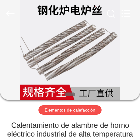
Co.,
Limited.
All
Rights
Reserved.
Developed
by
ECER
INICIO
PRODUCTOS
SOBRE
NOSOTROS
VISITA
A
Elementos de calefacción
LA
Calentamiento de alambre de horno
FÁBRICA
eléctrico industrial de alta temperatura