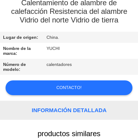
Calentamiento de alambre de
calefacción Resistencia del alambre
CONTROL
Vidrio del norte Vidrio de tierra
DE
CALIDAD
Lugar de origen:
China.
Nombre de la
YUCHI
CONTACTO
marca:
Número de
calentadores
NOTICIAS
modelo:
CONTACTO!
SOLICITAR
UNA
COTIZACIÓN
INFORMACIÓN DETALLADA
MAPA
productos similares