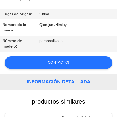
LA
FÁBRICA
Lugar de origen:
China.
Nombre de la
Qian jun /Himjoy
marca:
CONTROL
Número de
personalizado
DE
modelo:
CALIDAD
CONTACTO!
CONTACTO
INFORMACIÓN DETALLADA
NOTICIAS
productos similares
SOLICITAR