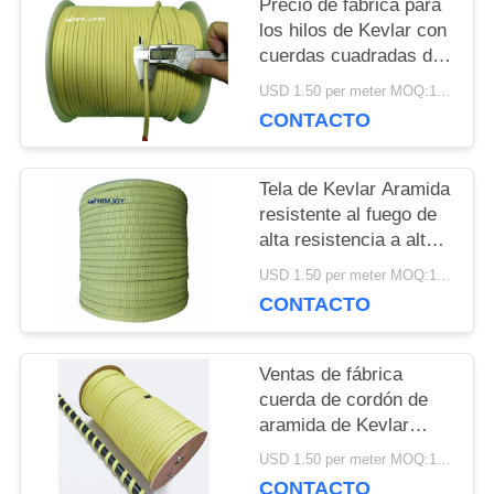
Precio de fábrica para
UNA
los hilos de Kevlar con
cuerdas cuadradas de
COTIZACIÓN
aramida 5.5*5.5mm
USD 1.50 per meter MOQ:1 ROLLO 250meters
CONTACTO
MAPA
Tela de Kevlar Aramida
DEL
resistente al fuego de
alta resistencia a altas
SITIO
temperaturas
USD 1.50 per meter MOQ:1 ROLLO 250meters
resistente al desgaste
CONTACTO
PRIVACY
POLICY
Ventas de fábrica
cuerda de cordón de
aramida de Kevlar
trenzado de alta
USD 1.50 per meter MOQ:1 ROLLO 250meters
resistencia cuerda
CONTACTO