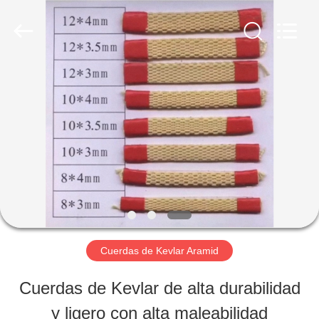
Technology
Co.,
Limited.
All
Rights
Reserved.
INICIO
Developed
by
ECER
PRODUCTOS
SOBRE
NOSOTROS
Cuerdas de Kevlar Aramid
VISITA
Cuerdas de Kevlar de alta durabilidad
A
y ligero con alta maleabilidad