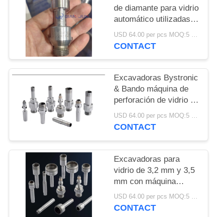
DEL
de diamante para vidrio
SITIO
automático utilizadas
en máquinas Bystronic
USD 64.00 per pcs MOQ:5 piezas
& Bando
CONTACT
PRIVACY
POLICY
Excavadoras Bystronic
& Bando máquina de
perforación de vidrio de
núcleo de diamante
USD 64.00 per pcs MOQ:5 piezas
para perforación de
CONTACT
agujeros de vidrio
Excavadoras para
vidrio de 3,2 mm y 3,5
mm con máquina
Bystronic & Bando
USD 64.00 per pcs MOQ:5 piezas
CONTACT