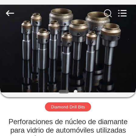
Copyright
©
2021
-
2025
Luoyang
Qianjun
Technology
INICIO
Co.,
Limited.
All
Rights
Reserved.
PRODUCTOS
Developed
by
ECER
SOBRE
NOSOTROS
VISITA
A
Diamond Drill Bits
LA
Perforaciones de núcleo de diamante
FÁBRICA
para vidrio de automóviles utilizadas