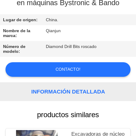
en máquinas Bystronic & Bando
CONTROL
Lugar de origen:
China.
DE
CALIDAD
Nombre de la
Qianjun
marca:
Número de
Diamond Drill Bits roscado
CONTACTO
modelo:
NOTICIAS
CONTACTO!
SOLICITAR
INFORMACIÓN DETALLADA
UNA
COTIZACIÓN
productos similares
MAPA
Excavadoras de núcleo