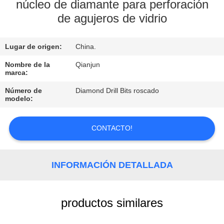
núcleo de diamante para perforación
de agujeros de vidrio
CONTROL
DE
Lugar de origen:
China.
CALIDAD
Nombre de la
Qianjun
marca:
CONTACTO
Número de
Diamond Drill Bits roscado
modelo:
NOTICIAS
CONTACTO!
SOLICITAR
UNA
INFORMACIÓN DETALLADA
COTIZACIÓN
productos similares
MAPA