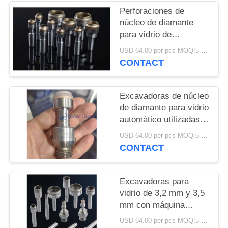
DEL
Perforaciones de
SITIO
núcleo de diamante
para vidrio de
automóviles utilizadas
PRIVACY
USD 64.00 per pcs MOQ:5 piezas
en máquinas Bystronic
CONTACT
POLICY
& Bando
Excavadoras de núcleo
de diamante para vidrio
automático utilizadas
en máquinas Bystronic
USD 64.00 per pcs MOQ:5 piezas
& Bando
CONTACT
Excavadoras para
vidrio de 3,2 mm y 3,5
mm con máquina
Bystronic & Bando
USD 64.00 per pcs MOQ:5 piezas