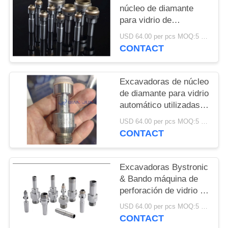
DEL
núcleo de diamante
SITIO
para vidrio de
automóviles utilizadas
USD 64.00 per pcs MOQ:5 piezas
en máquinas Bystronic
CONTACT
PRIVACY
& Bando
POLICY
Excavadoras de núcleo
de diamante para vidrio
automático utilizadas
en máquinas Bystronic
USD 64.00 per pcs MOQ:5 piezas
& Bando
CONTACT
Excavadoras Bystronic
& Bando máquina de
perforación de vidrio de
núcleo de diamante
USD 64.00 per pcs MOQ:5 piezas
para perforación de
CONTACT
agujeros de vidrio