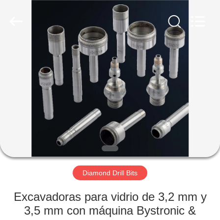
Copyright
©
2021
-
2025
Luoyang
Qianjun
Technology
INICIO
Co.,
Limited.
All
Rights
Reserved.
PRODUCTOS
Developed
by
ECER
SOBRE
NOSOTROS
VISITA
A
Diamond Drill Bits
LA
Excavadoras para vidrio de 3,2 mm y
FÁBRICA
3,5 mm con máquina Bystronic &