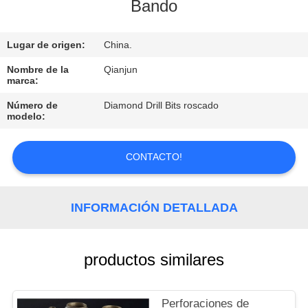
Bando
CONTROL
Lugar de origen:
China.
DE
CALIDAD
Nombre de la
Qianjun
marca:
Número de
Diamond Drill Bits roscado
CONTACTO
modelo:
NOTICIAS
CONTACTO!
SOLICITAR
INFORMACIÓN DETALLADA
UNA
COTIZACIÓN
productos similares
MAPA
Perforaciones de