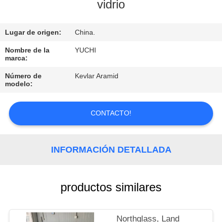
vidrio
CONTROL
Lugar de origen:
China.
DE
CALIDAD
Nombre de la
YUCHI
marca:
Número de
Kevlar Aramid
CONTACTO
modelo:
NOTICIAS
CONTACTO!
SOLICITAR
INFORMACIÓN DETALLADA
UNA
COTIZACIÓN
productos similares
MAPA
Northglass, Land