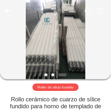
Technology
Co.,
Limited.
All
Rights
Reserved.
Developed
by
INICIO
ECER
PRODUCTOS
SOBRE
NOSOTROS
VISITA
A
Roller de silicio fundido
LA
Rollo cerámico de cuarzo de sílice
FÁBRICA
fundido para horno de templado de