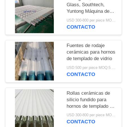
DEL
Glass, Southtech,
SITIO
Yuntong Máquina de
templado de vidrio
USD 300-800 per piece MOQ:5 piezas
rodillo cerámico de alta
CONTACTO
PRIVACY
calidad
POLICY
Fuentes de rodaje
cerámicas para hornos
de templado de vidrio
USD 500 per piece MOQ:5 piezas
CONTACTO
Rollas cerámicas de
silicio fundido para
hornos de templado de
vidrio, producción de
USD 300-800 per piece MOQ:5 piezas
acero de silicio, línea
CONTACTO
de vidrio flotante