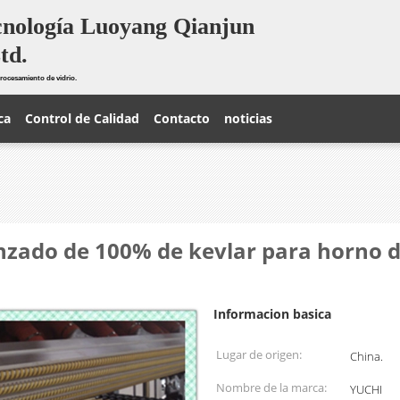
cnología Luoyang Qianjun
td.
rocesamiento de vidrio.
ca
Control de Calidad
Contacto
noticias
enzado de 100% de kevlar para horno
Informacion basica
Lugar de origen:
China.
Nombre de la marca:
YUCHI