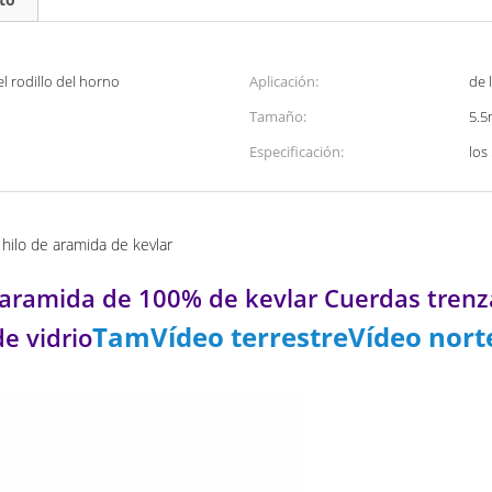
l rodillo del horno
Aplicación:
de 
Tamaño:
5.
Especificación:
los
 hilo de aramida de kevlar
 aramida de 100% de kevlar Cuerdas trenz
TamVídeo terrestreVídeo nor
e vidrio