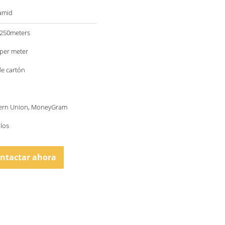
ramid
250meters
per meter
de cartón
tern Union, MoneyGram
llos
ntactar ahora