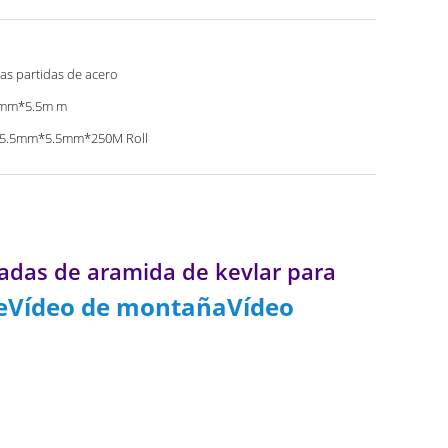
las partidas de acero
5mm*5.5m m
 5.5mm*5.5mm*250M Roll
adas de aramida de kevlar para
teVídeo de montañaVídeo