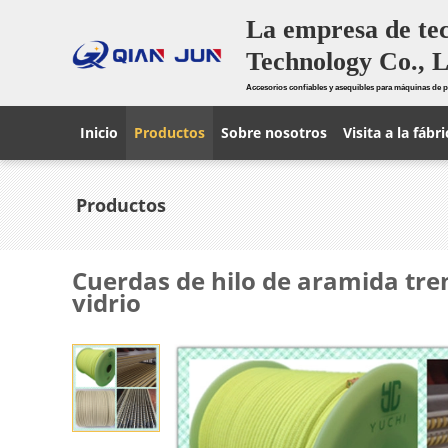
La empresa de te
Technology Co., L
Accesorios confiables y asequibles para máquinas de p
Inicio
Productos
Sobre nosotros
Visita a la fábri
Productos
Cuerdas de hilo de aramida tr
vidrio