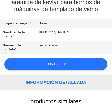
aramida de kevlar para hornos de
máquinas de templado de vidrio
CONTROL
DE
Lugar de origen:
China.
CALIDAD
Nombre de la
HIMJOY / QIANJUN
marca:
CONTACTO
Número de
Kevlar Aramid
modelo:
NOTICIAS
CONTACTO!
SOLICITAR
UNA
INFORMACIÓN DETALLADA
COTIZACIÓN
productos similares
MAPA