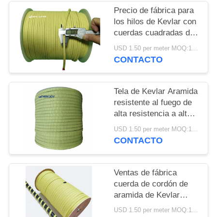
DEL
Precio de fábrica para
SITIO
los hilos de Kevlar con
cuerdas cuadradas de
aramida 5.5*5.5mm
PRIVACY
USD 1.50 per meter MOQ:1 ROLLO 250meters
CONTACTO
POLICY
Tela de Kevlar Aramida
resistente al fuego de
alta resistencia a altas
temperaturas
USD 1.50 per meter MOQ:1 ROLLO 250meters
resistente al desgaste
CONTACTO
Ventas de fábrica
cuerda de cordón de
aramida de Kevlar
trenzado de alta
USD 1.50 per meter MOQ:1 ROLLO 250meters