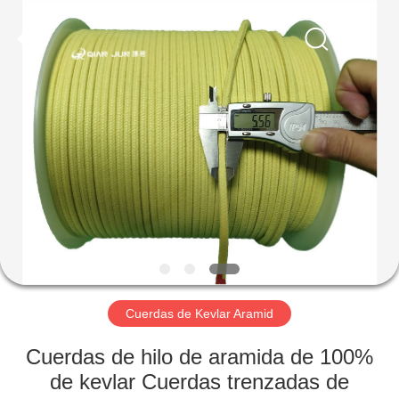
Technology
Co.,
Limited.
All
Rights
Reserved.
Developed
by
INICIO
ECER
PRODUCTOS
SOBRE
NOSOTROS
VISITA
A
Cuerdas de Kevlar Aramid
LA
Cuerdas de hilo de aramida de 100%
FÁBRICA
de kevlar Cuerdas trenzadas de