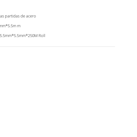
las partidas de acero
5mm*5.5m m
 5.5mm*5.5mm*250M Roll