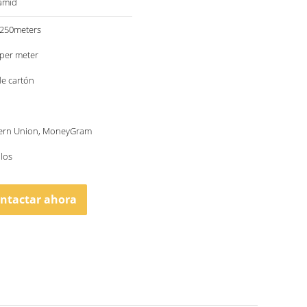
ramid
250meters
per meter
de cartón
tern Union, MoneyGram
llos
ntactar ahora