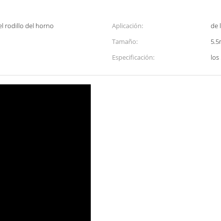
l rodillo del horno
Aplicación:
de 
Tamaño:
5.
Especificación:
los