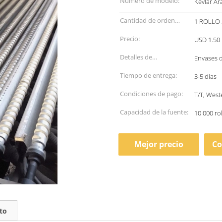
Número de modelo:
Kevlar A
Cantidad de orden
1 ROLLO 
mínima:
Precio:
USD 1.50 
Detalles de
Envases 
empaquetado:
Tiempo de entrega:
3-5 días
Condiciones de pago:
T/T, Wes
Capacidad de la fuente:
10 000 ro
Mejor precio
Co
to