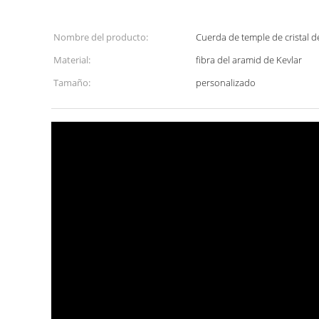
Nombre del producto:
Cuerda de temple de cristal de
Material:
fibra del aramid de Kevlar
Tamaño:
personalizado