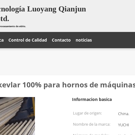
cnología Luoyang Qianjun
td.
rocesamiento de vidrio.
ca
Control de Calidad
Contacto
noticias
 kevlar 100% para hornos de máquinas
Informacion basica
Lugar de origen:
China.
Nombre de la marca:
YUCHI