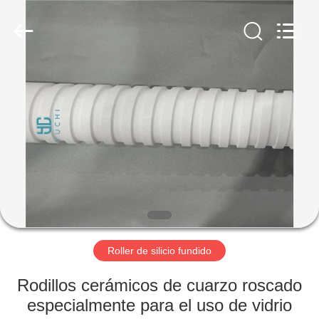
Technology
Co.,
Limited.
All
Rights
Reserved.
Developed
by
INICIO
ECER
PRODUCTOS
SOBRE
NOSOTROS
VISITA
A
Roller de silicio fundido
LA
Rodillos cerámicos de cuarzo roscado
FÁBRICA
especialmente para el uso de vidrio