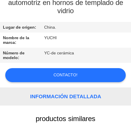
automotriz en hornos de templado de
vidrio
CONTROL
DE
Lugar de origen:
China.
CALIDAD
Nombre de la
YUCHI
marca:
CONTACTO
Número de
YC-de cerámica
modelo:
NOTICIAS
CONTACTO!
SOLICITAR
UNA
INFORMACIÓN DETALLADA
COTIZACIÓN
productos similares
MAPA