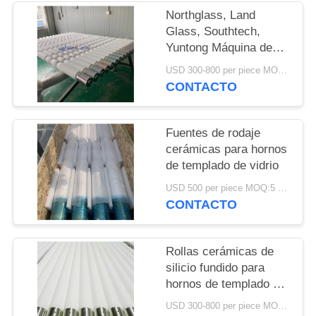
DEL
Northglass, Land
SITIO
Glass, Southtech,
Yuntong Máquina de
templado de vidrio
PRIVACY
USD 300-800 per piece MOQ:5 piezas
rodillo cerámico de alta
CONTACTO
POLICY
calidad
Fuentes de rodaje
cerámicas para hornos
de templado de vidrio
USD 500 per piece MOQ:5 piezas
CONTACTO
Rollas cerámicas de
silicio fundido para
hornos de templado de
vidrio, producción de
USD 300-800 per piece MOQ:5 piezas