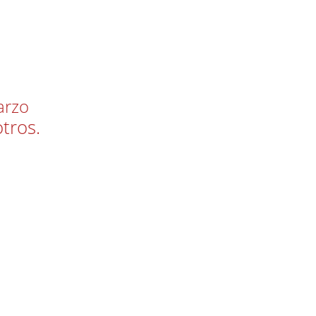
arzo
tros.