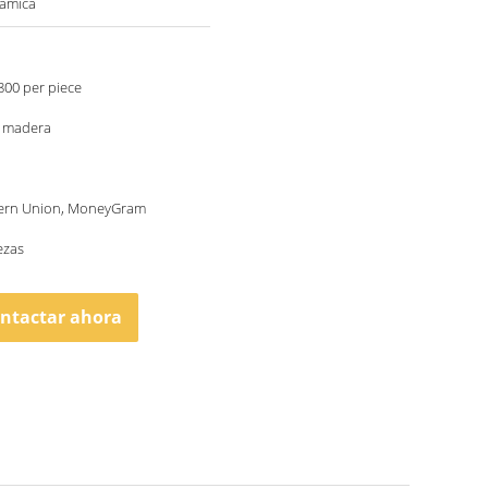
rámica
800 per piece
e madera
tern Union, MoneyGram
ezas
ntactar ahora