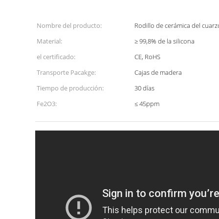
Nombre del producto:
Rodillo de cerámica del cuarz
Material:
≥ 99,8% de la silicona
el certificado:
CE, RoHS
Transporte Pacakge:
Cajas de madera
Tiempo de producción:
30 días
Fe2O3:
≤ 45ppm