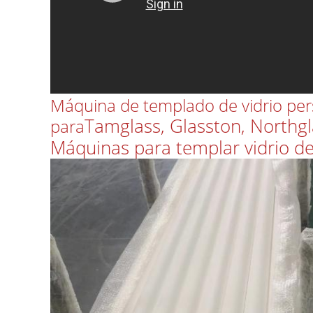
Máquina de templado de vidrio pers
Tamglass, Glasston, Northgl
para
Máquinas para templar vidrio de