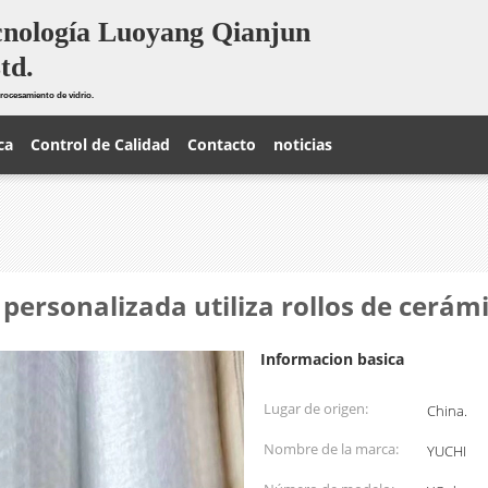
cnología Luoyang Qianjun
td.
rocesamiento de vidrio.
ca
Control de Calidad
Contacto
noticias
ersonalizada utiliza rollos de cerámi
Informacion basica
Lugar de origen:
China.
Nombre de la marca:
YUCHI