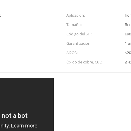
o
Aplicación:
hor
Tamaño:
Req
Código del SH:
690
Garantización:
1 a
Al2O3:
≤2
Óxido de cobre, CuO:
≤ 