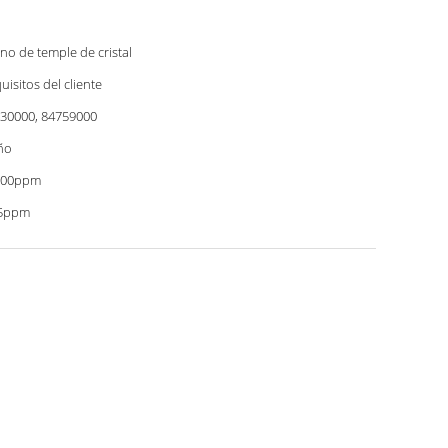
no de temple de cristal
uisitos del cliente
30000, 84759000
ño
000ppm
45ppm