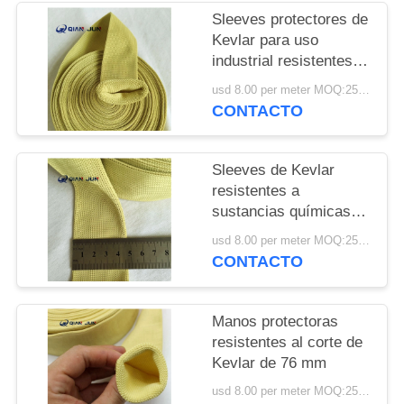
DEL
Sleeves protectores de
SITIO
Kevlar para uso
industrial resistentes a
la abrasión y el
PRIVACY
usd 8.00 per meter MOQ:25 metros
desgarro
CONTACTO
POLICY
Sleeves de Kevlar
resistentes a
sustancias químicas
con protección de corte
usd 8.00 per meter MOQ:25 metros
de nivel 4
CONTACTO
Manos protectoras
resistentes al corte de
Kevlar de 76 mm
usd 8.00 per meter MOQ:25 metros