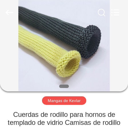
Co.,
Limited.
All
Rights
Reserved.
Developed
by
ECER
INICIO
PRODUCTOS
SOBRE
NOSOTROS
VISITA
A
Mangas de Kevlar
LA
Cuerdas de rodillo para hornos de
FÁBRICA
templado de vidrio Camisas de rodillo