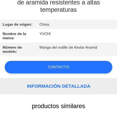
de aramida resistentes a altas
temperaturas
CONTROL
DE
Lugar de origen:
China.
CALIDAD
Nombre de la
YUCHI
marca:
CONTACTO
Número de
Manga del rodillo de Kevlar Aramid
modelo:
NOTICIAS
CONTACTO!
SOLICITAR
UNA
INFORMACIÓN DETALLADA
COTIZACIÓN
productos similares
MAPA