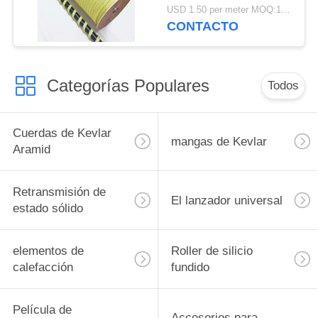
trenzado de alta
USD 1.50 per meter MOQ:1 ROLLO 250meters
resistencia cuerda
CONTACTO
redonda, cuadrada y
plana
Categorías Populares
Todos
Cuerdas de Kevlar
mangas de Kevlar
Aramid
Retransmisión de
El lanzador universal
estado sólido
elementos de
Roller de silicio
calefacción
fundido
Película de
Accesorios para