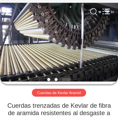
Technology
Co.,
Limited.
All
Rights
Reserved.
Developed
by
INICIO
ECER
PRODUCTOS
SOBRE
NOSOTROS
VISITA
A
Cuerdas de Kevlar Aramid
LA
Cuerdas trenzadas de Kevlar de fibra
FÁBRICA
de aramida resistentes al desgaste a