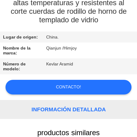
altas temperaturas y resistentes al
corte cuerdas de rodillo de horno de
CONTROL
templado de vidrio
DE
CALIDAD
Lugar de origen:
China.
Nombre de la
Qianjun /Himjoy
CONTACTO
marca:
Número de
Kevlar Aramid
NOTICIAS
modelo:
CONTACTO!
SOLICITAR
UNA
COTIZACIÓN
INFORMACIÓN DETALLADA
MAPA
productos similares