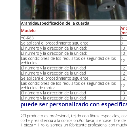
Aramida
Especificación de la cuerda
An
Modelo
(m
YC-R83
8
Se aplicará el procedimiento siguiente:
8
El número y la dirección de la unidad:
10
El número y la dirección de la unidad:
10
Las condiciones de los requisitos de seguridad de los
12
vehículos
El número y la dirección de la unidad
12
El número y la dirección de la unidad
12
Se aplicará el procedimiento siguiente:
12
Las condiciones de los requisitos de seguridad de los
12
vehículos de motor
El número y la dirección de la unidad
13
El número y la dirección de la unidad
13
puede ser personalizado con especific
2El producto es profesional, tejido con fibras especiales, con
corte y resistencia a la corrosión.Por favor, siéntase libre de
1 pieza = 1 rollo, somos un fabricante profesional con mucho