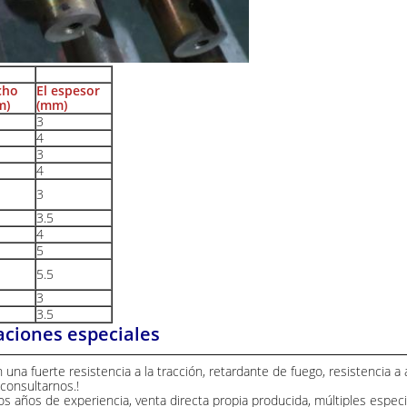
cho
El espesor
m)
(mm)
3
4
3
4
3
3.5
4
5
5.5
3
3.5
aciones especiales
 una fuerte resistencia a la tracción, retardante de fuego, resistencia a 
 consultarnos.!
s años de experiencia, venta directa propia producida, múltiples especi