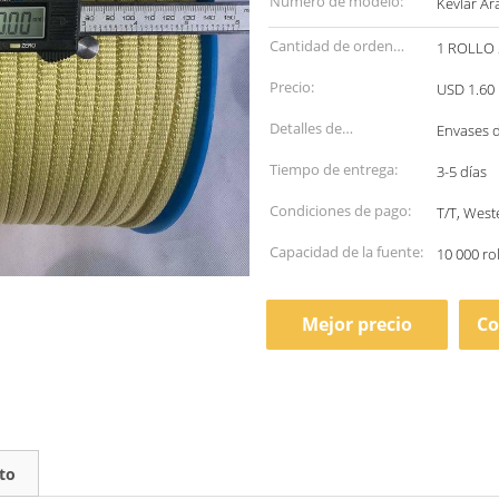
Número de modelo:
Kevlar A
Cantidad de orden
1 ROLLO 
mínima:
Precio:
USD 1.60 
Detalles de
Envases 
empaquetado:
Tiempo de entrega:
3-5 días
Condiciones de pago:
T/T, Wes
Capacidad de la fuente:
10 000 ro
Mejor precio
Co
to