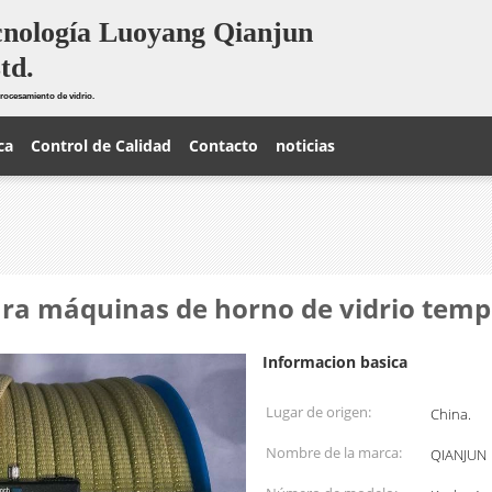
cnología Luoyang Qianjun
td.
rocesamiento de vidrio.
ca
Control de Calidad
Contacto
noticias
ara máquinas de horno de vidrio tem
Informacion basica
Lugar de origen:
China.
Nombre de la marca:
QIANJUN