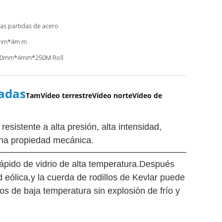
las partidas de acero
mm*4m m
 10mm*4mm*250M Roll
zadas
TamVídeo terrestreVídeo norteVídeo de
esistente a alta presión, alta intensidad,
buena propiedad mecánica.
rápido de vidrio de alta temperatura.Después
d eólica,y la cuerda de rodillos de Kevlar puede
os de baja temperatura sin explosión de frío y