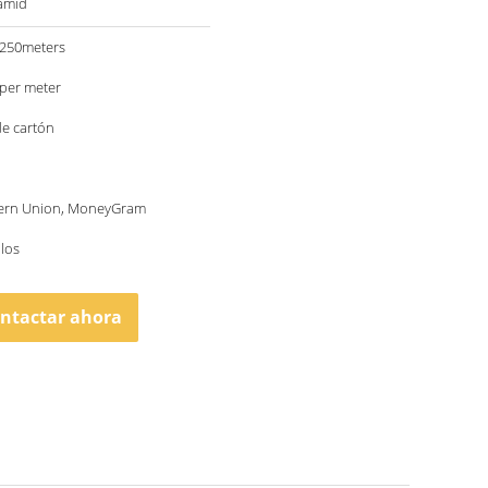
ramid
250meters
per meter
de cartón
tern Union, MoneyGram
llos
ntactar ahora