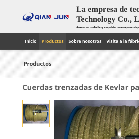
La empresa de te
Technology Co., L
Accesorios confiables y asequibles para máquinas de p
Inicio
Productos
Sobre nosotros
Visita a la fábri
Productos
Cuerdas trenzadas de Kevlar p