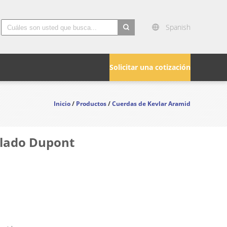
Spanish
search
Solicitar una cotización
Inicio
/
Productos
/
Cuerdas de Kevlar Aramid
plado Dupont