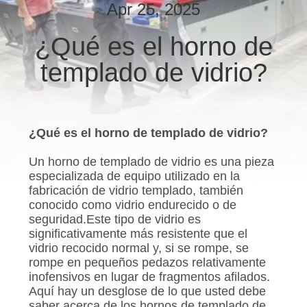
Apr 25, 2025
CONTROL
¿Qué es el horno de
DE
templado de vidrio?
CALIDAD
CONTACTO
¿Qué es el horno de templado de vidrio?
NOTICIAS
Un horno de templado de vidrio es una pieza
especializada de equipo utilizado en la
fabricación de vidrio templado, también
SOLICITAR
conocido como vidrio endurecido o de
seguridad.Este tipo de vidrio es
UNA
significativamente más resistente que el
COTIZACIÓN
vidrio recocido normal y, si se rompe, se
rompe en pequeños pedazos relativamente
inofensivos en lugar de fragmentos afilados.
MAPA
Aquí hay un desglose de lo que usted debe
saber acerca de los hornos de templado de