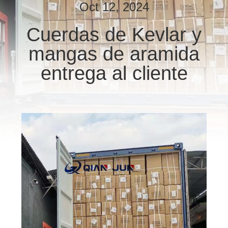
Oct 12, 2024
CONTROL
Cuerdas de Kevlar y
DE
mangas de aramida
CALIDAD
entrega al cliente
CONTACTO
NOTICIAS
SOLICITAR
UNA
COTIZACIÓN
MAPA