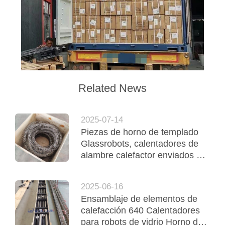
DEL
SITIO
PRIVACY
POLICY
Related News
2025-07-14
Piezas de horno de templado
Glassrobots, calentadores de
alambre calefactor enviados al
cliente
2025-06-16
Ensamblaje de elementos de
calefacción 640 Calentadores
para robots de vidrio Horno de